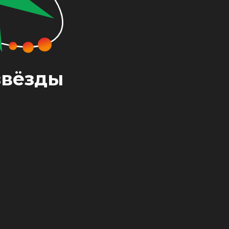
звёзды